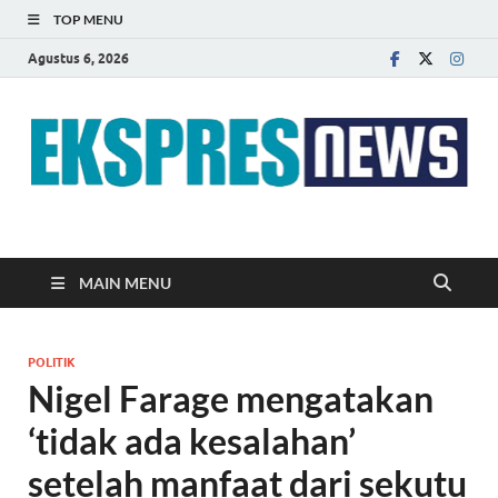
TOP MENU
Agustus 6, 2026
EKSPRES NEWS
Portal Berita Indonesia Terkini dan Terpercaya
MAIN MENU
POLITIK
Nigel Farage mengatakan
‘tidak ada kesalahan’
setelah manfaat dari sekutu