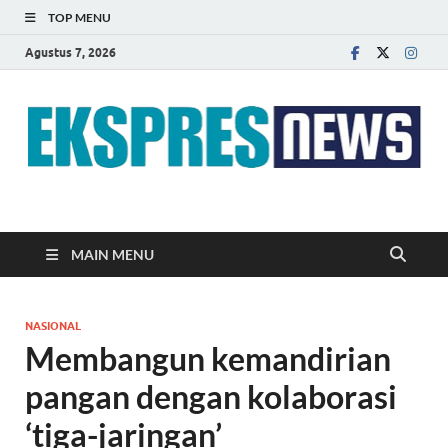
TOP MENU
Agustus 7, 2026
EKSPRES NEWS
Portal Berita Indonesia Terkini dan Terpercaya
MAIN MENU
NASIONAL
Membangun kemandirian
pangan dengan kolaborasi
‘tiga-jaringan’