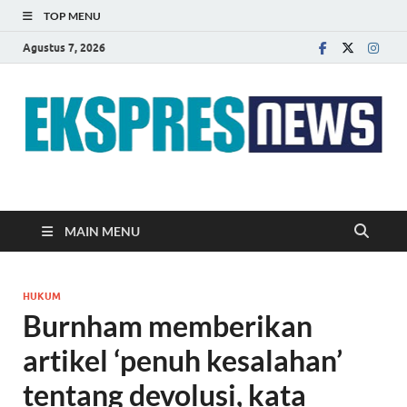
TOP MENU
Agustus 7, 2026
EKSPRES NEWS
Portal Berita Indonesia Terkini dan Terpercaya
MAIN MENU
HUKUM
Burnham memberikan
artikel ‘penuh kesalahan’
tentang devolusi, kata