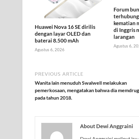
Forum bunu
terhubung
kematian m
Huawei Nova 16 SE dirilis
di Inggris
dengan layar OLED dan
larangan
baterai 8.500 mAh
Agustus 6, 2
Agustus 6, 2026
PREVIOUS ARTICLE
Wanita lain menuduh Swalwell melakukan
pemerkosaan, mengatakan bahwa dia memdru
pada tahun 2018.
About Dewi Anggraini
Dewi Anggraini meliput isu