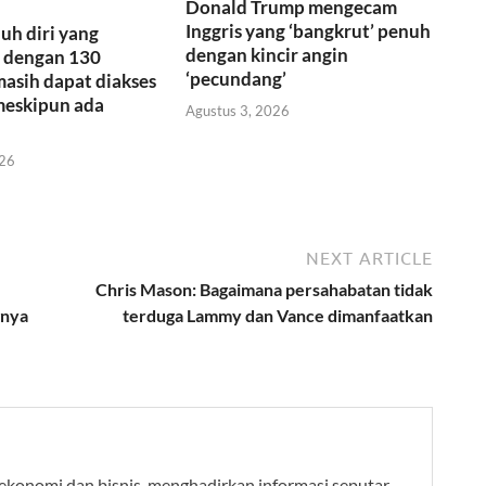
Donald Trump mengecam
Inggris yang ‘bangkrut’ penuh
h diri yang
dengan kincir angin
 dengan 130
‘pecundang’
asih dapat diakses
 meskipun ada
Agustus 3, 2026
026
NEXT ARTICLE
Chris Mason: Bagaimana persahabatan tidak
gnya
terduga Lammy dan Vance dimanfaatkan
 ekonomi dan bisnis, menghadirkan informasi seputar