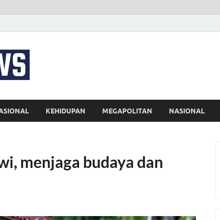
EKSPRES NEWS
Portal Berita Indonesia Terkini dan Terpercaya
ASIONAL
KEHIDUPAN
MEGAPOLITAN
NASIONAL
wi, menjaga budaya dan