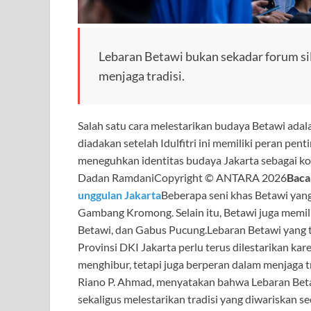
Lebaran Betawi bukan sekadar forum sil
menjaga tradisi.
Salah satu cara melestarikan budaya Betawi adal
diadakan setelah Idulfitri ini memiliki peran p
meneguhkan identitas budaya Jakarta sebagai kota
Dadan RamdaniCopyright © ANTARA 2026
Baca
unggulan Jakarta
Beberapa seni khas Betawi yang 
Gambang Kromong. Selain itu, Betawi juga memili
Betawi, dan Gabus Pucung.Lebaran Betawi yang 
Provinsi DKI Jakarta perlu terus dilestarikan ka
menghibur, tetapi juga berperan dalam menjaga
Riano P. Ahmad, menyatakan bahwa Lebaran Bet
sekaligus melestarikan tradisi yang diwariskan 