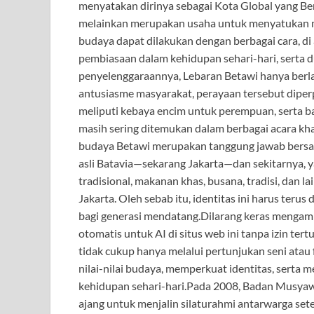
menyatakan dirinya sebagai Kota Global yang Berb
melainkan merupakan usaha untuk menyatukan mo
budaya dapat dilakukan dengan berbagai cara, di
pembiasaan dalam kehidupan sehari-hari, serta
penyelenggaraannya, Lebaran Betawi hanya berla
antusiasme masyarakat, perayaan tersebut diperp
meliputi kebaya encim untuk perempuan, serta baj
masih sering ditemukan dalam berbagai acara kha
budaya Betawi merupakan tanggung jawab bersa
asli Batavia—sekarang Jakarta—dan sekitarnya, ya
tradisional, makanan khas, busana, tradisi, dan 
Jakarta. Oleh sebab itu, identitas ini harus terus 
bagi generasi mendatang.Dilarang keras mengamb
otomatis untuk AI di situs web ini tanpa izin te
tidak cukup hanya melalui pertunjukan seni atau
nilai-nilai budaya, memperkuat identitas, serta
kehidupan sehari-hari.Pada 2008, Badan Musya
ajang untuk menjalin silaturahmi antarwarga setel