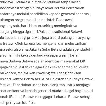
udaya. Deklarasi ini tidak dilakukan tanpa dasar,
dernisasi dengan budaya lokal Betawi.Pelestarian
 antaranya melalui pendidikan kepada generasi penerus,
 dukungan program dari pemerintah.Pada awal
ngsung satu hari. Namun, seiring meningkatnya
anjang hingga tiga hari.Pakaian tradisional Betawi
u sadariah bagi pria. Ada juga tradisi palang pintu yang
s Betawi.Oleh karena itu, mengenal dan melestarikan
ma seluruh warga Jakarta.Suku Betawi adalah penduduk
ng memiliki kekayaan budaya seperti seni, tarian
lainnya.Budaya Betawi adalah identitas masyarakat DKI
dijaga dan dilestarikan agar tidak sekadar menjadi cerita
il konten, melakukan crawling atau pengindeksan
rtulis dari Kantor Berita ANTARA.Pelestarian budaya Betawi
 festival. Diperlukan usaha berkelanjutan untuk menjaga
 menanamkannya kepada generasi muda sebagai bagian dari
warah (Bamus) Betawi menggagas Lebaran Betawi sebagai
ah perayaan Idulfitri.