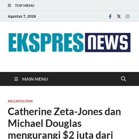
TOP MENU
Agustus 7, 2026
EKSPRES NEWS
Portal Berita Indonesia Terkini dan Terpercaya
MAIN MENU
MEGAPOLITAN
Catherine Zeta-Jones dan
Michael Douglas
mengurangi $2 juta dari