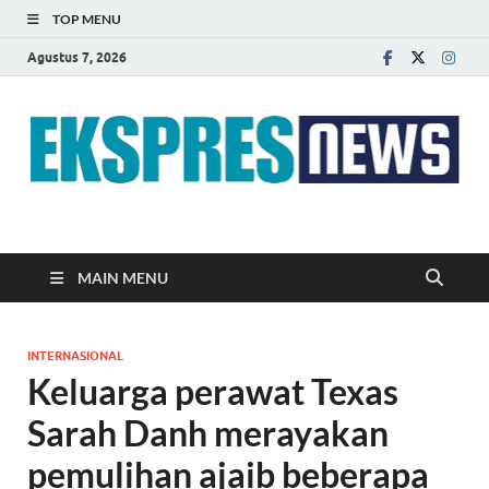
TOP MENU
Agustus 7, 2026
EKSPRES NEWS
Portal Berita Indonesia Terkini dan Terpercaya
MAIN MENU
INTERNASIONAL
Keluarga perawat Texas
Sarah Danh merayakan
pemulihan ajaib beberapa