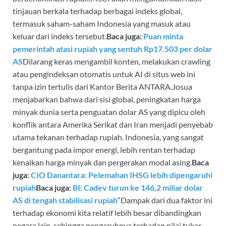
tinjauan berkala terhadap berbagai indeks global,
termasuk saham-saham Indonesia yang masuk atau
keluar dari indeks tersebut.
Baca juga:
Puan minta
pemerintah atasi rupiah yang sentuh Rp17.503 per dolar
AS
Dilarang keras mengambil konten, melakukan crawling
atau pengindeksan otomatis untuk AI di situs web ini
tanpa izin tertulis dari Kantor Berita ANTARA.Josua
menjabarkan bahwa dari sisi global, peningkatan harga
minyak dunia serta penguatan dolar AS yang dipicu oleh
konflik antara Amerika Serikat dan Iran menjadi penyebab
utama tekanan terhadap rupiah. Indonesia, yang sangat
bergantung pada impor energi, lebih rentan terhadap
kenaikan harga minyak dan pergerakan modal asing.
Baca
juga:
CIO Danantara: Pelemahan IHSG lebih dipengaruhi
rupiah
Baca juga:
BI: Cadev turun ke 146,2 miliar dolar
AS di tengah stabilisasi rupiah
“Dampak dari dua faktor ini
terhadap ekonomi kita relatif lebih besar dibandingkan
negara lain, sehingga pengaruhnya terhadap nilai tukar