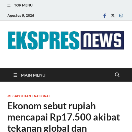
TOP MENU
Agustus 9, 2026
EKSPRES NEWS
Portal Berita Indonesia Terkini dan Terpercaya
MAIN MENU
MEGAPOLITAN
/
NASIONAL
Ekonom sebut rupiah
mencapai Rp17.500 akibat
tekanan global dan