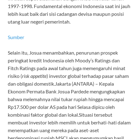
1997-1998. Fundamental ekonomi Indonesia saat ini jauh
lebih kuat baik dari sisi cadangan devisa maupun posisi
utang luar negeri pemerintah.
Sumber
Selain itu, Josua menambahkan, penurunan prospek
peringkat kredit Indonesia oleh Moody’s Ratings dan
Fitch Ratings pada awal tahun juga memengaruhi minat
risiko (
risk appetite
) investor global terhadap pasar saham
dan obligasi domestik.Jakarta (ANTARA) – Kepala
Ekonom Permata Bank Josua Pardede mengungkapkan
bahwa melemahnya nilai tukar rupiah hingga mencapai
Rp17.500 per dolar AS pada hari Selasa dipicu oleh
kombinasi faktor global dan lokal.Situasi tersebut
membuat investor lebih memilih untuk berhati-hati dalam
menempatkan uang mereka pada aset-aset
berdenominasi rupiah.MSCI akan mengumumkan hasil