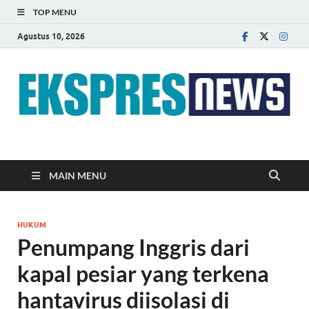
TOP MENU
Agustus 10, 2026
EKSPRES NEWS
Portal Berita Indonesia Terkini dan Terpercaya
MAIN MENU
HUKUM
Penumpang Inggris dari
kapal pesiar yang terkena
hantavirus diisolasi di