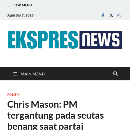
TOP MENU
Agustus 7, 2026
EKSPRES NEWS
Portal Berita Indonesia Terkini dan Terpercaya
MAIN MENU
POLITIK
Chris Mason: PM
tergantung pada seutas
benang saat partai