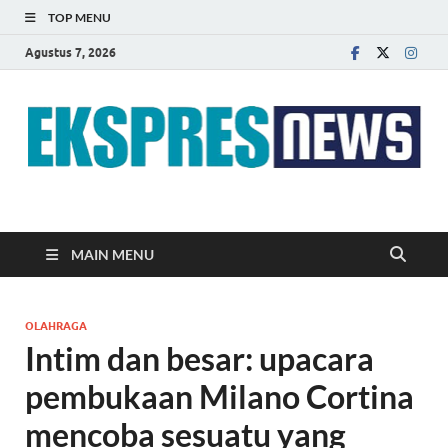
TOP MENU
Agustus 7, 2026
EKSPRES NEWS
Portal Berita Indonesia Terkini dan Terpercaya
MAIN MENU
OLAHRAGA
Intim dan besar: upacara
pembukaan Milano Cortina
mencoba sesuatu yang