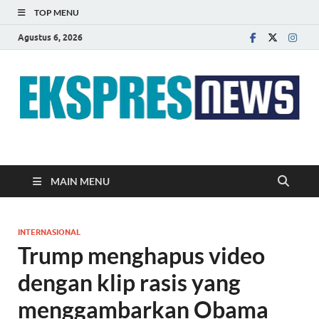
TOP MENU
Agustus 6, 2026
EKSPRES NEWS
Portal Berita Indonesia Terkini dan Terpercaya
MAIN MENU
INTERNASIONAL
Trump menghapus video
dengan klip rasis yang
menggambarkan Obama