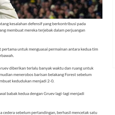
ang kesalahan defensif yang berkontribusi pada
yang membuat mereka terjebak dalam perjuangan
t pertama untuk menguasai permainan antara kedua tim
erbawah.
Gruev diberikan terlalu banyak waktu dan ruang untuk
mudian menerobos barisan belakang Forest sebelum
mbuat kedudukan menjadi 2-0.
wal babak kedua dengan Gruev lagi-lagi menjadi
ena cedera sebelum pertandingan, berhasil mencetak satu