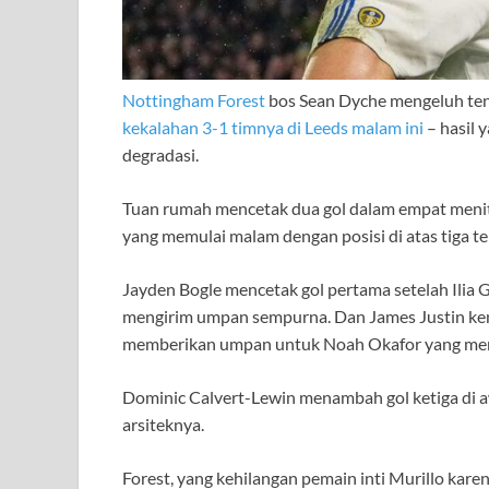
Nottingham Forest
bos Sean Dyche mengeluh tent
kekalahan 3-1 timnya di Leeds malam ini
– hasil 
degradasi.
Tuan rumah mencetak dua gol dalam empat meni
yang memulai malam dengan posisi di atas tiga t
Jayden Bogle mencetak gol pertama setelah Ilia 
mengirim umpan sempurna. Dan James Justin ke
memberikan umpan untuk Noah Okafor yang me
Dominic Calvert-Lewin menambah gol ketiga di a
arsiteknya.
Forest, yang kehilangan pemain inti Murillo kar