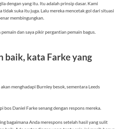
 dengan yang itu. Itu adalah prinsip dasar. Kami
tidak suka itu juga. Lalu mereka mencetak gol dari situasi
-benar membingungkan.
 pemain dan saya pikir pergantian pemain bagus.
baik, kata Farke yang
g akan menghadapi Burnley besok, sementara Leeds
tapi bos Daniel Farke senang dengan respons mereka.
ing bagaimana Anda merespons setelah hasil yang sulit