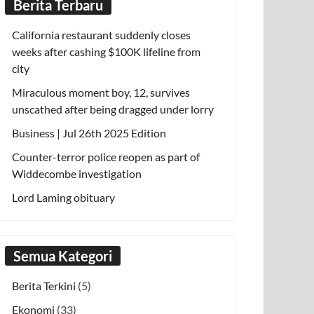
Berita Terbaru
California restaurant suddenly closes
weeks after cashing $100K lifeline from
city
Miraculous moment boy, 12, survives
unscathed after being dragged under lorry
Business | Jul 26th 2025 Edition
Counter-terror police reopen as part of
Widdecombe investigation
Lord Laming obituary
Semua Kategori
Berita Terkini
(5)
Ekonomi
(33)