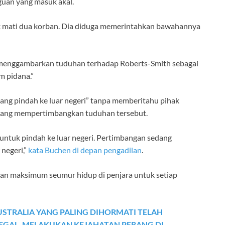
aguan yang masuk akal.
k mati dua korban. Dia diduga memerintahkan bawahannya
menggambarkan tuduhan terhadap Roberts-Smith sebagai
m pidana.”
ng pindah ke luar negeri” tanpa memberitahu pihak
edang mempertimbangkan tuduhan tersebut.
untuk pindah ke luar negeri. Pertimbangan sedang
 negeri,”
kata Buchen di depan pengadilan
.
n maksimum seumur hidup di penjara untuk setiap
TRALIA YANG PALING DIHORMATI TELAH
GAL, MELAKUKAN KEJAHATAN PERANG DI