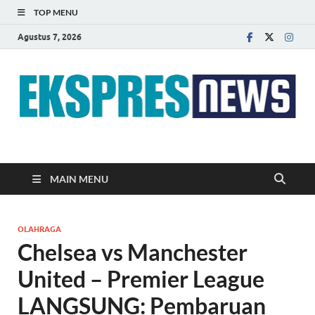
TOP MENU
Agustus 7, 2026
EKSPRES NEWS
Portal Berita Indonesia Terkini dan Terpercaya
MAIN MENU
OLAHRAGA
Chelsea vs Manchester
United – Premier League
LANGSUNG: Pembaruan