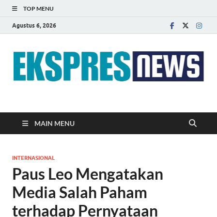
TOP MENU
Agustus 6, 2026
EKSPRES NEWS
Portal Berita Indonesia Terkini dan Terpercaya
MAIN MENU
INTERNASIONAL
Paus Leo Mengatakan
Media Salah Paham
terhadap Pernyataan