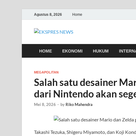
Agustus 8, 2026
Home
EKSPRES 
Portal Berita Indonesia Terkin
HOME
EKONOMI
HUKUM
INTERN
MEGAPOLITAN
Salah satu desainer Mar
dari Nintendo akan seg
Mei 8, 2026
-
by
Riko Mahendra
Takashi Tezuka, Shigeru Miyamoto, dan Koji 