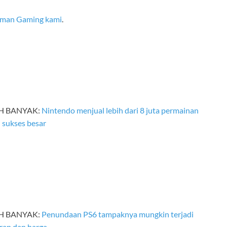
laman Gaming kami
.
IH BANYAK:
Nintendo menjual lebih dari 8 juta permainan
 sukses besar
IH BANYAK:
Penundaan PS6 tampaknya mungkin terjadi
ran dan harga