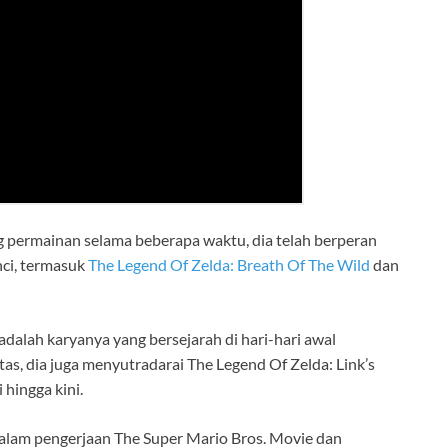
g permainan selama beberapa waktu, dia telah berperan
nci, termasuk
The Legend Of Zelda: Breath Of The Wild
dan
alah karyanya yang bersejarah di hari-hari awal
tas, dia juga menyutradarai The Legend Of Zelda: Link’s
 hingga kini.
alam pengerjaan The Super Mario Bros. Movie dan