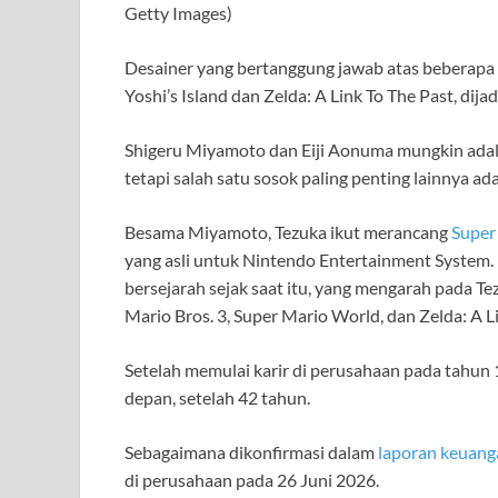
Getty Images)
Desainer yang bertanggung jawab atas beberap
Yoshi’s Island dan Zelda: A Link To The Past, dij
Shigeru Miyamoto dan Eiji Aonuma mungkin adalah
tetapi salah satu sosok paling penting lainnya ad
Besama Miyamoto, Tezuka ikut merancang
Super
yang asli untuk Nintendo Entertainment System. P
bersejarah sejak saat itu, yang mengarah pada T
Mario Bros. 3, Super Mario World, dan Zelda: A L
Setelah memulai karir di perusahaan pada tahun 1
depan, setelah 42 tahun.
Sebagaimana dikonfirmasi dalam
laporan keuang
di perusahaan pada 26 Juni 2026.