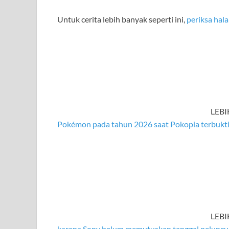
Untuk cerita lebih banyak seperti ini,
periksa ha
LEB
Pokémon pada tahun 2026 saat Pokopia terbukti
LEB
karena Sony belum memutuskan tanggal peluncu