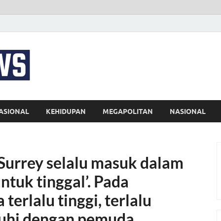
EKSPRES NEWS
Portal Berita Indonesia Terkini dan Terpercaya
ASIONAL
KEHIDUPAN
MEGAPOLITAN
NASIONAL
Surrey selalu masuk dalam
ntuk tinggal’. Pada
erlalu tinggi, terlalu
uhi dengan pemuda