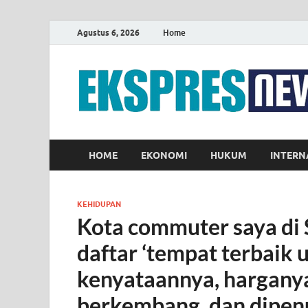
Agustus 6, 2026
Home
HOME
EKONOMI
HUKUM
INTERN
KEHIDUPAN
Kota commuter saya di 
daftar ‘tempat terbaik u
kenyataannya, harganya t
berkembang, dan dipen