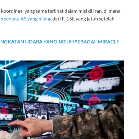
ordinasi yang sama terlihat dalam misi di Iran, di mana
em senjata
AS yang hilang
dari F-15E yang jatuh setelah
NGKATAN UDARA YANG JATUH SEBAGAI ‘MIRACLE