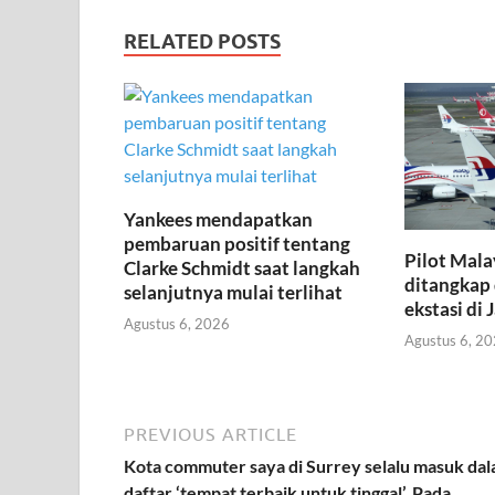
RELATED POSTS
Yankees mendapatkan
pembaruan positif tentang
Pilot Mala
Clarke Schmidt saat langkah
ditangkap 
selanjutnya mulai terlihat
ekstasi di 
Agustus 6, 2026
Agustus 6, 2
PREVIOUS ARTICLE
Kota commuter saya di Surrey selalu masuk da
daftar ‘tempat terbaik untuk tinggal’. Pada