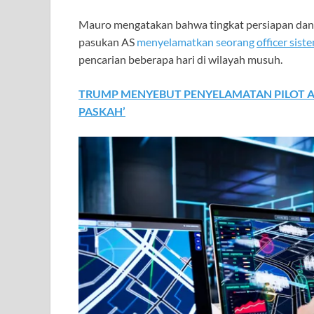
Mauro mengatakan bahwa tingkat persiapan dan ko
pasukan AS
menyelamatkan seorang
officer sist
pencarian beberapa hari di wilayah musuh.
TRUMP MENYEBUT PENYELAMATAN PILOT A
PASKAH’