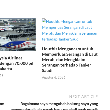
Houthis Mengancam untuk
Memperluas Serangan di Laut
ysia Airlines
Merah, dan Mengklaim
dengan 70.000 pil
Serangan terhadap Tanker
Jakarta
Saudi
026
Agustus 6, 2026
NEXT ARTICLE
lam
Bagaimana saya mengubah bokong saya yang
mengendur di usia paruh baya menjadi buah persik