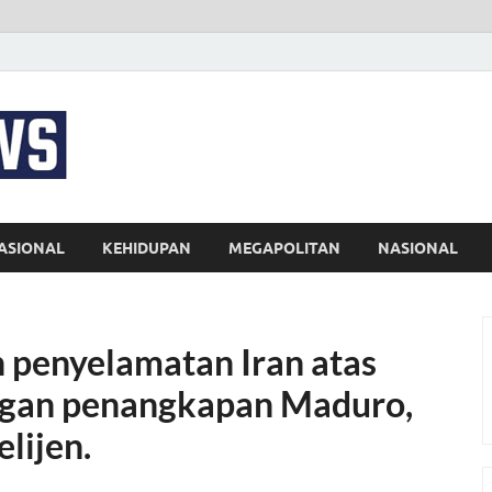
EKSPRES NEWS
Portal Berita Indonesia Terkini dan Terpercaya
ASIONAL
KEHIDUPAN
MEGAPOLITAN
NASIONAL
penyelamatan Iran atas
engan penangkapan Maduro,
lijen.