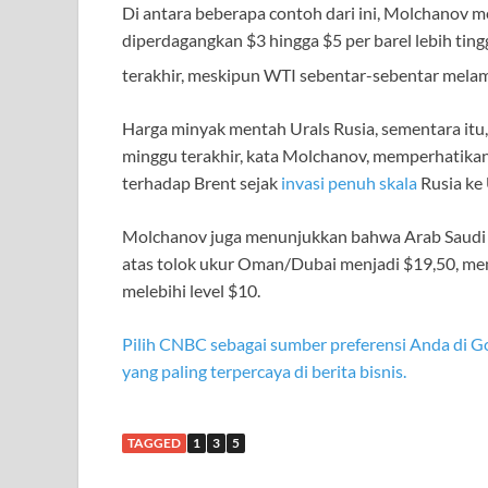
Di antara beberapa contoh dari ini, Molchanov 
diperdagangkan $3 hingga $5 per barel lebih ting
terakhir, meskipun WTI sebentar-sebentar melamp
Harga minyak mentah Urals Rusia, sementara itu,
minggu terakhir, kata Molchanov, memperhatika
terhadap Brent sejak
invasi penuh skala
Rusia ke
Molchanov juga menunjukkan bahwa Arab Saudi 
atas tolok ukur Oman/Dubai menjadi $19,50, m
melebihi level $10.
Pilih CNBC sebagai sumber preferensi Anda di Go
yang paling terpercaya di berita bisnis.
TAGGED
1
3
5