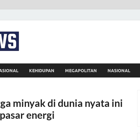
EKSPRES NEWS
Portal Berita Indonesia Terkini dan Terpercaya
ASIONAL
KEHIDUPAN
MEGAPOLITAN
NASIONAL
a minyak di dunia nyata ini
 pasar energi