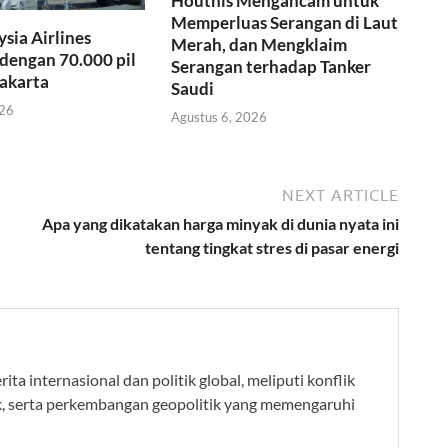
Houthis Mengancam untuk
Memperluas Serangan di Laut
ysia Airlines
Merah, dan Mengklaim
dengan 70.000 pil
Serangan terhadap Tanker
Jakarta
Saudi
026
Agustus 6, 2026
NEXT ARTICLE
Apa yang dikatakan harga minyak di dunia nyata ini
tentang tingkat stres di pasar energi
ta internasional dan politik global, meliputi konflik
k, serta perkembangan geopolitik yang memengaruhi