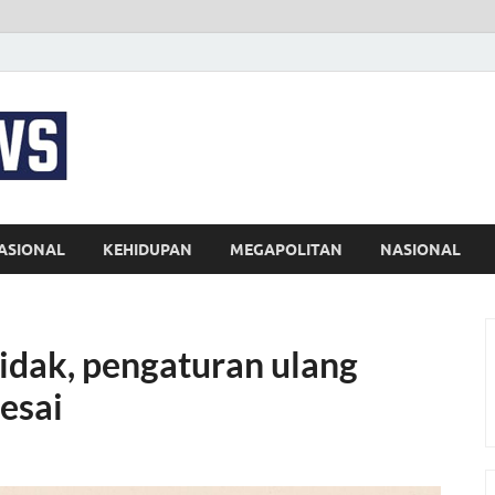
EKSPRES NEWS
Portal Berita Indonesia Terkini dan Terpercaya
ASIONAL
KEHIDUPAN
MEGAPOLITAN
NASIONAL
tidak, pengaturan ulang
esai