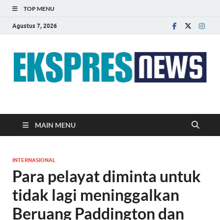
TOP MENU
Agustus 7, 2026
EKSPRES NEWS
Portal Berita Indonesia Terkini dan Terpercaya
MAIN MENU
INTERNASIONAL
Para pelayat diminta untuk
tidak lagi meninggalkan
Beruang Paddington dan