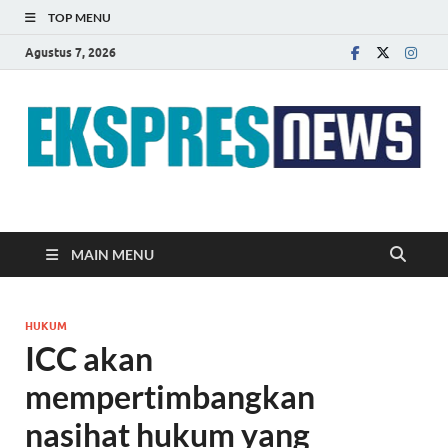
TOP MENU
Agustus 7, 2026
EKSPRES NEWS
Portal Berita Indonesia Terkini dan Terpercaya
MAIN MENU
HUKUM
ICC akan
mempertimbangkan
nasihat hukum yang