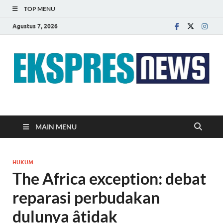
TOP MENU
Agustus 7, 2026
EKSPRES NEWS
Portal Berita Indonesia Terkini dan Terpercaya
MAIN MENU
HUKUM
The Africa exception: debat
reparasi perbudakan
dulunya âtidak