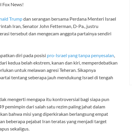
l Fox News!
nald Trump
dan serangan bersama Perdana Menteri Israel
tah Iran, Senator John Fetterman, D-Pa., justru
rasi tersebut dan mengecam anggota partainya sendiri
atkan diri pada posisi
pro-Israel yang tanpa penyesalan
,
ari kedua belah ekstrem, kanan dan kiri, memperdebatkan
perlukan untuk melawan agresi Teheran. Sikapnya
artai tentang seberapa jauh mendukung Israel di tengah
dak mengerti mengapa itu kontroversial bagi siapa pun
pemimpin dari salah satu rezim paling jahat dalam
mkan bahwa misi yang diperkirakan berlangsung empat
n beberapa pejabat Iran teratas yang menjadi target
apus sekaligus.