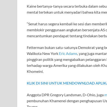
Kaine bertanya-tanya secara terbuka dalam sebu
mental tertekan untuk menyadari bahwa kita memi
“Senat harus segera kembali ke sesi dan member
memblokir penggunaan angkatan bersenjata AS d
mencantumkan pendapat tentang tindakan berbahay
Fetterman bukan satu-satunya Demokrat yang ber
Walikota New York
Eric Adams
, yang juga manta
pinggiran politik yang mengabaikan pelanggaran
terhadap warga Amerika yang dilakukan oleh Kha
Khomeini.
KLIK DI SINI UNTUK MENDOWNLOAD APLIK
Anggota DPR Gregory Landsman, D-Ohio, juga
m
pembunuhan Khamenei dengan penghapusan Usama
Trump.