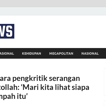
EKSPRES NEWS
Portal Berita Indonesia Terkini dan Terpercaya
ASIONAL
KEHIDUPAN
MEGAPOLITAN
NASIONAL
ra pengkritik serangan
llah: ‘Mari kita lihat siapa
pah itu’