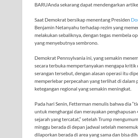
BARU
Anda sekarang dapat mendengarkan artike
Saat Demokrat bersikap menentang Presiden
Do
Benjamin Netanyahu terhadap rezim yang memerin
melakukan sebaliknya, dengan tegas membela ope
yang menyebutnya sembrono.
Demokrat Pennsylvania ini, yang semakin menemp
secara terbuka mempertanyakan mengapa kritik d
serangan tersebut, dengan alasan operasi itu di
memperlebar perpecahan yang terlihat di dalam p
ketegangan regional yang semakin meningkat.
Pada hari Senin, Fetterman menulis bahwa dia “ti
untuk menghargai dan merayakan penghapusan 49 
sejarah yang tercatat,” setelah Trump mengumu
minggu berada di depan jadwal setelah menemuka
dilaporkan berada di area yang sama dan bisa dih