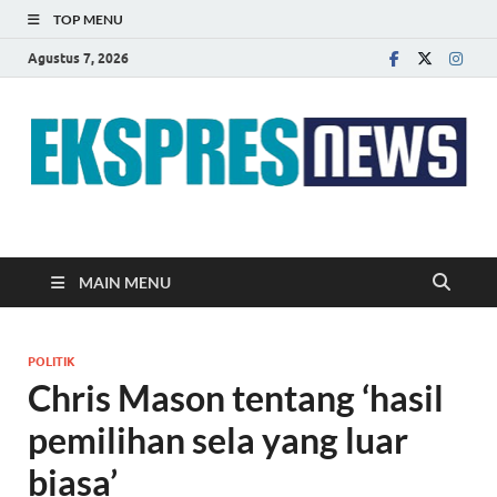
TOP MENU
Agustus 7, 2026
EKSPRES NEWS
Portal Berita Indonesia Terkini dan Terpercaya
MAIN MENU
POLITIK
Chris Mason tentang ‘hasil
pemilihan sela yang luar
biasa’