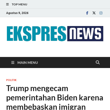
TOP MENU
Agustus 9, 2026
EKSPRES NEWS
Portal Berita Indonesia Terkini dan Terpercaya
MAIN MENU
POLITIK
Trump mengecam
pemerintahan Biden karena
membebaskan imigran