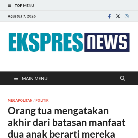
TOP MENU
Agustus 7, 2026
EKSPRES NEWS
Portal Berita Indonesia Terkini dan Terpercaya
MAIN MENU
MEGAPOLITAN
/
POLITIK
Orang tua mengatakan
akhir dari batasan manfaat
dua anak berarti mereka