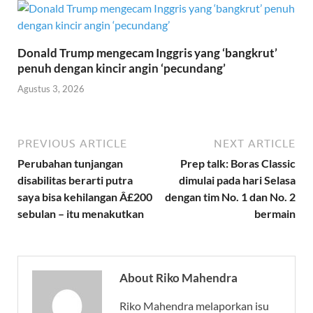
Donald Trump mengecam Inggris yang ‘bangkrut’
penuh dengan kincir angin ‘pecundang’
Agustus 3, 2026
PREVIOUS ARTICLE
NEXT ARTICLE
Perubahan tunjangan
Prep talk: Boras Classic
disabilitas berarti putra
dimulai pada hari Selasa
saya bisa kehilangan Â£200
dengan tim No. 1 dan No. 2
sebulan – itu menakutkan
bermain
About Riko Mahendra
Riko Mahendra melaporkan isu