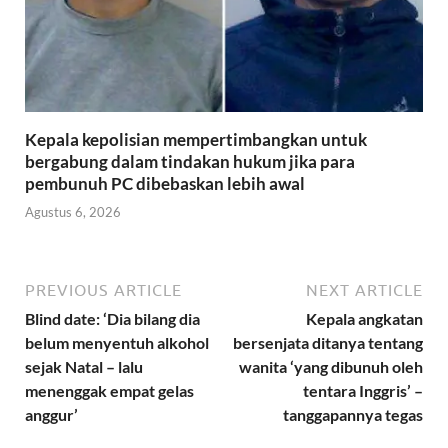
Kepala kepolisian mempertimbangkan untuk
bergabung dalam tindakan hukum jika para
pembunuh PC dibebaskan lebih awal
Agustus 6, 2026
PREVIOUS ARTICLE
NEXT ARTICLE
Blind date: ‘Dia bilang dia
Kepala angkatan
belum menyentuh alkohol
bersenjata ditanya tentang
sejak Natal – lalu
wanita ‘yang dibunuh oleh
menenggak empat gelas
tentara Inggris’ –
anggur’
tanggapannya tegas