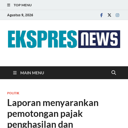
TOP MENU
Agustus 9, 2026
EKSPRES NEWS
Portal Berita Indonesia Terkini dan Terpercaya
MAIN MENU
POLITIK
Laporan menyarankan
pemotongan pajak
penghasilan dan