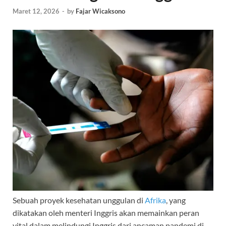
Maret 12, 2026
-
by
Fajar Wicaksono
Sebuah proyek kesehatan unggulan di
Afrika
, yang
dikatakan oleh menteri Inggris akan memainkan peran
vital dalam melindungi Inggris dari ancaman pandemi di