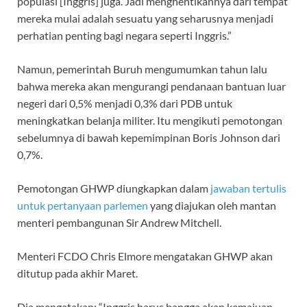
populasi [Inggris] juga. Jadi menghentikannya dari tempat
mereka mulai adalah sesuatu yang seharusnya menjadi
perhatian penting bagi negara seperti Inggris.”
Namun, pemerintah Buruh mengumumkan tahun lalu
bahwa mereka akan mengurangi pendanaan bantuan luar
negeri dari 0,5% menjadi 0,3% dari PDB untuk
meningkatkan belanja militer. Itu mengikuti pemotongan
sebelumnya di bawah kepemimpinan Boris Johnson dari
0,7%.
Pemotongan GHWP diungkapkan dalam
jawaban tertulis
untuk pertanyaan parlemen
yang diajukan oleh mantan
menteri pembangunan Sir Andrew Mitchell.
Menteri FCDO Chris Elmore mengatakan GHWP akan
ditutup pada akhir Maret.
Dia mengatakan: “Inggris harus bangga akan kemajuan