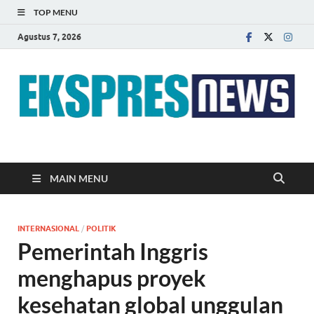
TOP MENU
Agustus 7, 2026
EKSPRES NEWS
Portal Berita Indonesia Terkini dan Terpercaya
MAIN MENU
INTERNASIONAL
/
POLITIK
Pemerintah Inggris
menghapus proyek
kesehatan global unggulan