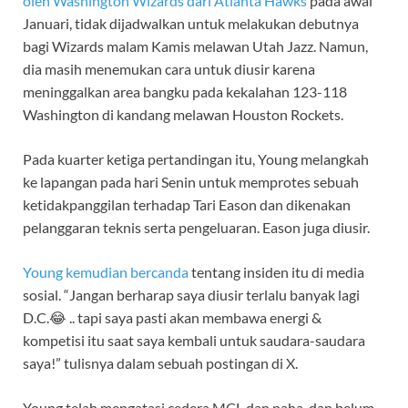
oleh Washington Wizards dari Atlanta Hawks
pada awal
Januari, tidak dijadwalkan untuk melakukan debutnya
bagi Wizards malam Kamis melawan Utah Jazz. Namun,
dia masih menemukan cara untuk diusir karena
meninggalkan area bangku pada kekalahan 123-118
Washington di kandang melawan Houston Rockets.
Pada kuarter ketiga pertandingan itu, Young melangkah
ke lapangan pada hari Senin untuk memprotes sebuah
ketidakpanggilan terhadap Tari Eason dan dikenakan
pelanggaran teknis serta pengeluaran. Eason juga diusir.
Young kemudian bercanda
tentang insiden itu di media
sosial. “Jangan berharap saya diusir terlalu banyak lagi
D.C.😂 .. tapi saya pasti akan membawa energi &
kompetisi itu saat saya kembali untuk saudara-saudara
saya!” tulisnya dalam sebuah postingan di X.
Young telah mengatasi cedera MCL dan paha, dan belum