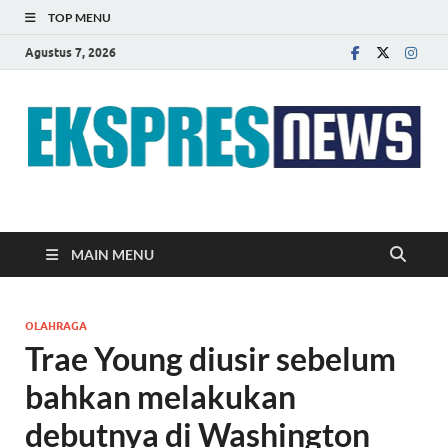
TOP MENU
Agustus 7, 2026
EKSPRES NEWS
Portal Berita Indonesia Terkini dan Terpercaya
MAIN MENU
OLAHRAGA
Trae Young diusir sebelum
bahkan melakukan
debutnya di Washington