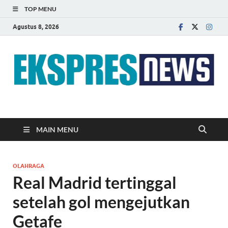
TOP MENU
Agustus 8, 2026
EKSPRES NEWS
Portal Berita Indonesia Terkini dan Terpercaya
MAIN MENU
OLAHRAGA
Real Madrid tertinggal
setelah gol mengejutkan
Getafe