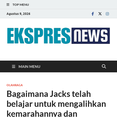
TOP MENU
Agustus 9, 2026
EKSPRES NEWS
Portal Berita Indonesia Terkini dan Terpercaya
MAIN MENU
OLAHRAGA
Bagaimana Jacks telah
belajar untuk mengalihkan
kemarahannya dan