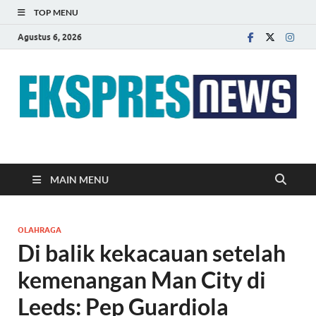
TOP MENU
Agustus 6, 2026
EKSPRES NEWS
Portal Berita Indonesia Terkini dan Terpercaya
MAIN MENU
OLAHRAGA
Di balik kekacauan setelah
kemenangan Man City di
Leeds: Pep Guardiola