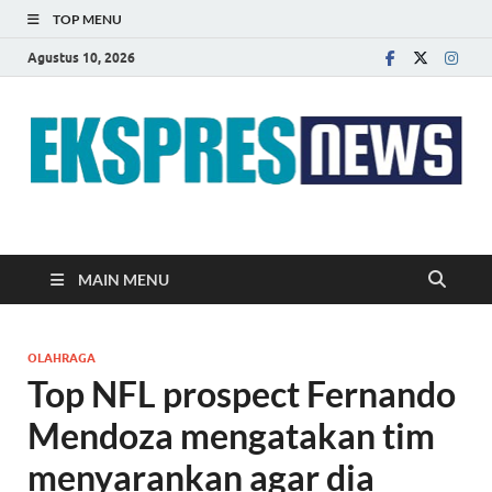
TOP MENU
Agustus 10, 2026
EKSPRES NEWS
Portal Berita Indonesia Terkini dan Terpercaya
MAIN MENU
OLAHRAGA
Top NFL prospect Fernando
Mendoza mengatakan tim
menyarankan agar dia