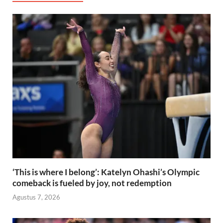
‘This is where I belong’: Katelyn Ohashi’s Olympic
comeback is fueled by joy, not redemption
Agustus 7, 2026