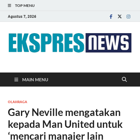
TOP MENU
Agustus 7, 2026
EKSPRES NEWS
Portal Berita Indonesia Terkini dan Terpercaya
MAIN MENU
OLAHRAGA
Gary Neville mengatakan
kepada Man United untuk
‘mencari manajer lain