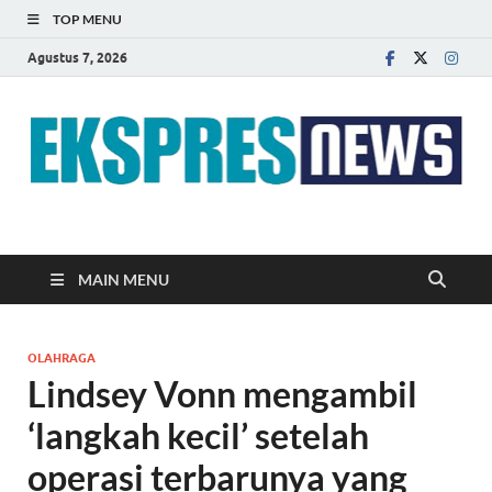
TOP MENU
Agustus 7, 2026
EKSPRES NEWS
Portal Berita Indonesia Terkini dan Terpercaya
MAIN MENU
OLAHRAGA
Lindsey Vonn mengambil
‘langkah kecil’ setelah
operasi terbarunya yang