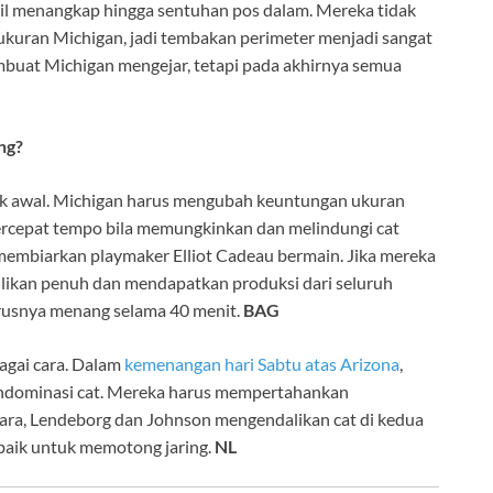
bil menangkap hingga sentuhan pos dalam. Mereka tidak
ukuran Michigan, jadi tembakan perimeter menjadi sangat
buat Michigan mengejar, tetapi pada akhirnya semua
ng?
ak awal. Michigan harus mengubah keuntungan ukuran
rcepat tempo bila memungkinkan dan melindungi cat
 membiarkan playmaker Elliot Cadeau bermain. Jika mereka
kan penuh dan mendapatkan produksi dari seluruh
arusnya menang selama 40 menit.
BAG
agai cara. Dalam
kemenangan hari Sabtu atas Arizona
,
endominasi cat. Mereka harus mempertahankan
 Mara, Lendeborg dan Johnson mengendalikan cat di kedua
 baik untuk memotong jaring.
NL