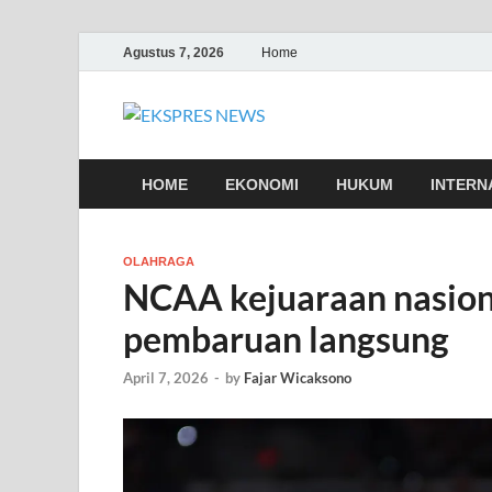
Agustus 7, 2026
Home
EKSPRES 
Portal Berita Indonesia Terkin
HOME
EKONOMI
HUKUM
INTERN
OLAHRAGA
NCAA kejuaraan nasiona
pembaruan langsung
April 7, 2026
-
by
Fajar Wicaksono