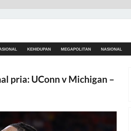
NEWS
i dan Terpercaya
ASIONAL
KEHIDUPAN
MEGAPOLITAN
NASIONAL
l pria: UConn v Michigan –