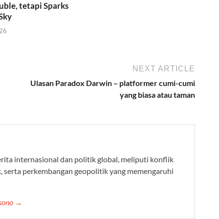
ble, tetapi Sparks
 Sky
026
NEXT ARTICLE
Ulasan Paradox Darwin – platformer cumi-cumi
yang biasa atau taman
ta internasional dan politik global, meliputi konflik
k, serta perkembangan geopolitik yang memengaruhi
ksono →