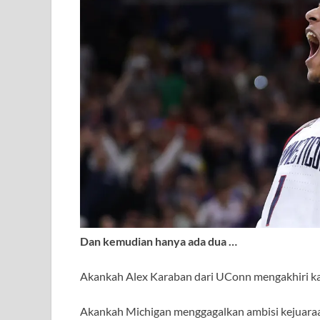
Dan kemudian hanya ada dua …
Akankah Alex Karaban dari UConn mengakhiri kar
Akankah Michigan menggagalkan ambisi kejuaraan