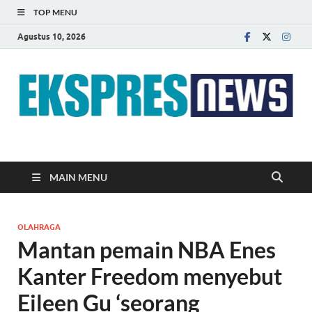
TOP MENU
Agustus 10, 2026
EKSPRES NEWS
Portal Berita Indonesia Terkini dan Terpercaya
MAIN MENU
OLAHRAGA
Mantan pemain NBA Enes
Kanter Freedom menyebut
Eileen Gu ‘seorang