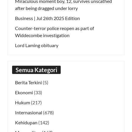
Miraculous moment boy, 12, survives unscathed
after being dragged under lorry
Business | Jul 26th 2025 Edition
Counter-terror police reopen as part of
Widdecombe investigation
Lord Laming obituary
Semua Kategori
Berita Terkini
(5)
Ekonomi
(33)
Hukum
(217)
Internasional
(678)
Kehidupan
(142)