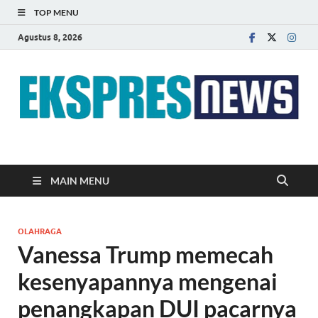
TOP MENU
Agustus 8, 2026
EKSPRES NEWS
Portal Berita Indonesia Terkini dan Terpercaya
MAIN MENU
OLAHRAGA
Vanessa Trump memecah
kesenyapannya mengenai
penangkapan DUI pacarnya