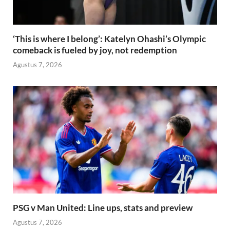
‘This is where I belong’: Katelyn Ohashi’s Olympic
comeback is fueled by joy, not redemption
Agustus 7, 2026
PSG v Man United: Line ups, stats and preview
Agustus 7, 2026