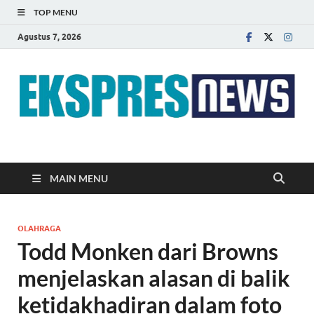
TOP MENU
Agustus 7, 2026
EKSPRES NEWS
Portal Berita Indonesia Terkini dan Terpercaya
MAIN MENU
OLAHRAGA
Todd Monken dari Browns
menjelaskan alasan di balik
ketidakhadiran dalam foto