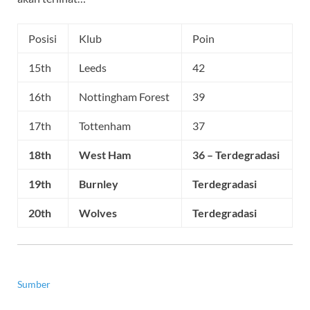
Posisi
Klub
Poin
15th
Leeds
42
16th
Nottingham Forest
39
17th
Tottenham
37
18th
West Ham
36 – Terdegradasi
19th
Burnley
Terdegradasi
20th
Wolves
Terdegradasi
Sumber