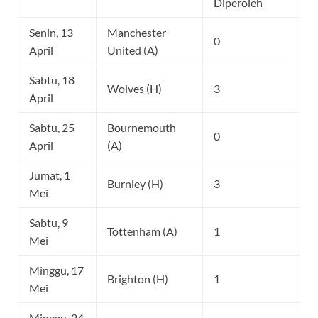
Diperoleh
Senin, 13
Manchester
0
April
United (A)
Sabtu, 18
Wolves (H)
3
April
Sabtu, 25
Bournemouth
0
April
(A)
Jumat, 1
Burnley (H)
3
Mei
Sabtu, 9
Tottenham (A)
1
Mei
Minggu, 17
Brighton (H)
1
Mei
Minggu, 24