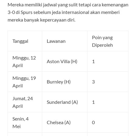
Mereka memiliki jadwal yang sulit tetapi cara kemenangan
3-0 di Spurs sebelum jeda internasional akan memberi
mereka banyak kepercayaan diri.
Poin yang
Tanggal
Lawanan
Diperoleh
Minggu, 12
Aston Villa (H)
1
April
Minggu, 19
Burnley (H)
3
April
Jumat, 24
Sunderland (A)
1
April
Senin, 4
Chelsea (A)
0
Mei