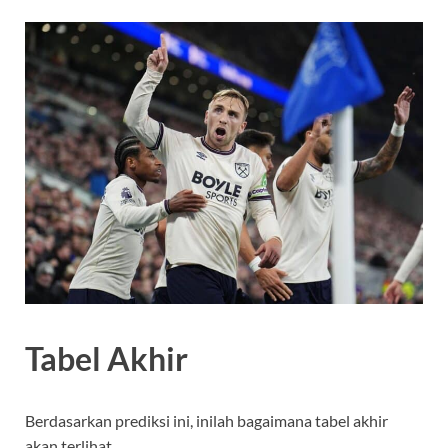
Tabel Akhir
Berdasarkan prediksi ini, inilah bagaimana tabel akhir
akan terlihat…