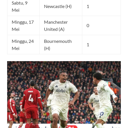
Sabtu, 9
Newcastle (H)
1
Mei
Minggu, 17
Manchester
0
Mei
United (A)
Minggu, 24
Bournemouth
1
Mei
(H)