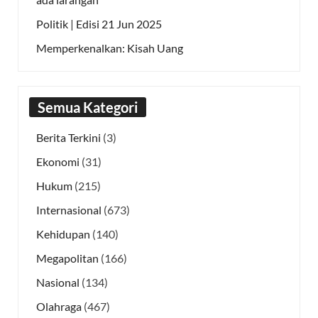
Politik | Edisi 21 Jun 2025
Memperkenalkan: Kisah Uang
Semua Kategori
Berita Terkini
(3)
Ekonomi
(31)
Hukum
(215)
Internasional
(673)
Kehidupan
(140)
Megapolitan
(166)
Nasional
(134)
Olahraga
(467)