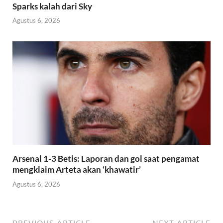
Sparks kalah dari Sky
Agustus 6, 2026
Arsenal 1-3 Betis: Laporan dan gol saat pengamat
mengklaim Arteta akan ‘khawatir’
Agustus 6, 2026
PREVIOUS ARTICLE
NEXT ARTICLE