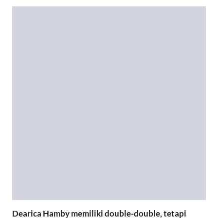
Dearica Hamby memiliki double-double, tetapi