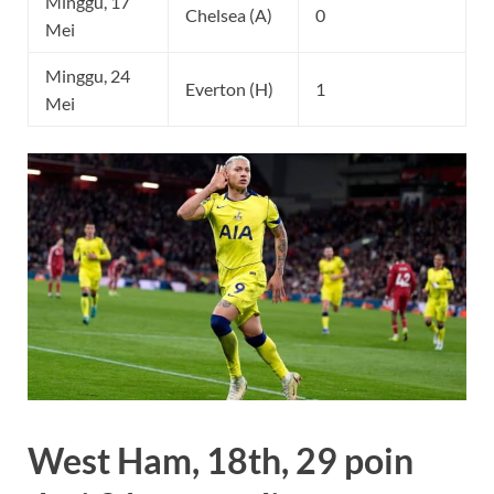
Minggu, 17
Chelsea (A)
0
Mei
Minggu, 24
Everton (H)
1
Mei
West Ham, 18th, 29 poin