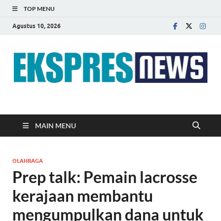
TOP MENU
Agustus 10, 2026
EKSPRES NEWS
Portal Berita Indonesia Terkini dan Terpercaya
MAIN MENU
OLAHRAGA
Prep talk: Pemain lacrosse
kerajaan membantu
mengumpulkan dana untuk