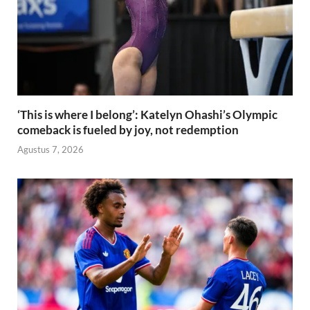
‘This is where I belong’: Katelyn Ohashi’s Olympic
comeback is fueled by joy, not redemption
Agustus 7, 2026