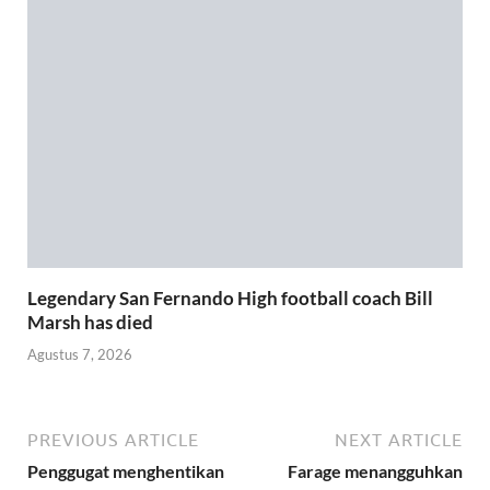
Legendary San Fernando High football coach Bill
Marsh has died
Agustus 7, 2026
PREVIOUS ARTICLE
NEXT ARTICLE
Penggugat menghentikan
Farage menangguhkan