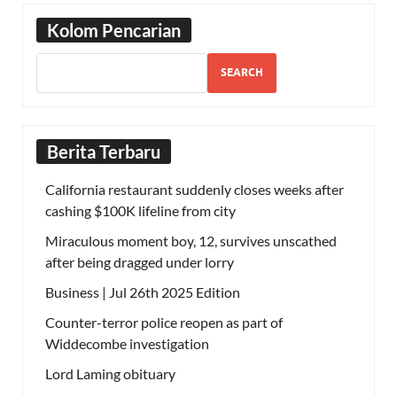
Kolom Pencarian
SEARCH
Berita Terbaru
California restaurant suddenly closes weeks after
cashing $100K lifeline from city
Miraculous moment boy, 12, survives unscathed
after being dragged under lorry
Business | Jul 26th 2025 Edition
Counter-terror police reopen as part of
Widdecombe investigation
Lord Laming obituary