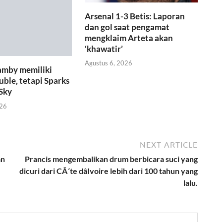
Arsenal 1-3 Betis: Laporan
dan gol saat pengamat
mengklaim Arteta akan
‘khawatir’
Agustus 6, 2026
amby memiliki
ble, tetapi Sparks
 Sky
026
NEXT ARTICLE
an
Prancis mengembalikan drum berbicara suci yang
dicuri dari CÃ´te dâIvoire lebih dari 100 tahun yang
lalu.