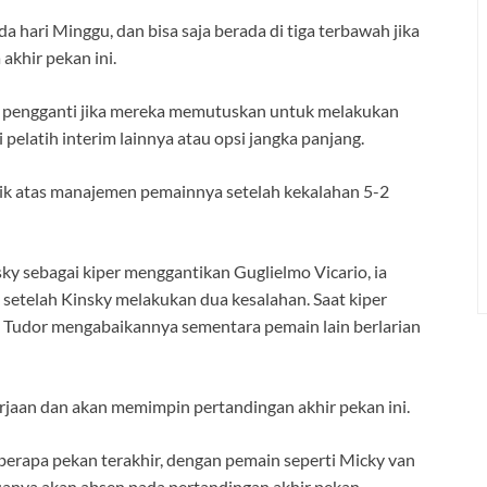
da hari Minggu, dan bisa saja berada di tiga terbawah jika
akhir pekan ini.
on pengganti jika mereka memutuskan untuk melakukan
pelatih interim lainnya atau opsi jangka panjang.
itik atas manajemen pemainnya setelah kekalahan 5-2
y sebagai kiper menggantikan Guglielmo Vicario, ia
setelah Kinsky melakukan dua kesalahan. Saat kiper
Tudor mengabaikannya sementara pemain lain berlarian
erjaan dan akan memimpin pertandingan akhir pekan ini.
berapa pekan terakhir, dengan pemain seperti Micky van
uanya akan absen pada pertandingan akhir pekan.