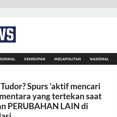
EKSPRES NEWS
Portal Berita Indonesia Terkini dan Terpercaya
ASIONAL
KEHIDUPAN
MEGAPOLITAN
NASIONAL
Tudor? Spurs ‘aktif mencari
ementara yang tertekan saat
an PERUBAHAN LAIN di
asi