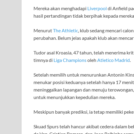
Mereka akan menghadapi
Liverpool
di Anfield pa
hasil pertandingan tidak berpihak kepada mereka 
Menurut
The Athletic
, klub sedang mencari cal
perubahan. Belum jelas apakah klub akan mencari 
Tudor asal Kroasia, 47 tahun, telah menerima kr
timnya di
Liga Champions
oleh
Atletico Madrid
.
Setelah memilih untuk menurunkan Antonin Kinsk
menukar posisi keduanya setelah hanya 17 menit 
meninggalkan lapangan dan menuju terowongan, 
untuk menunjukkan kepedulian mereka.
Meskipun banyak prediksi, ia tetap memiliki pek
Skuad Spurs telah hancur akibat cedera dalam be
de Ven, Cristian Romero, dan Joao Palhinha sem