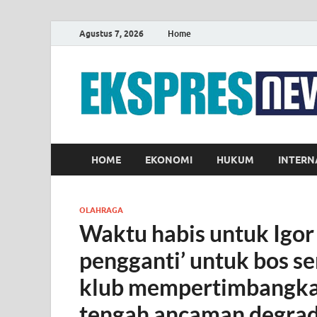
Agustus 7, 2026
Home
HOME
EKONOMI
HUKUM
INTERN
OLAHRAGA
Waktu habis untuk Igor 
pengganti’ untuk bos s
klub mempertimbangk
tengah ancaman degrad