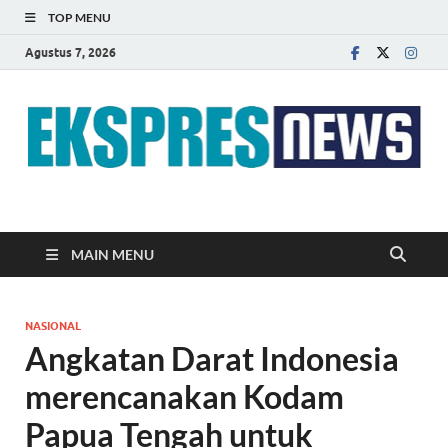
TOP MENU
Agustus 7, 2026
EKSPRES NEWS
Portal Berita Indonesia Terkini dan Terpercaya
MAIN MENU
NASIONAL
Angkatan Darat Indonesia
merencanakan Kodam
Papua Tengah untuk