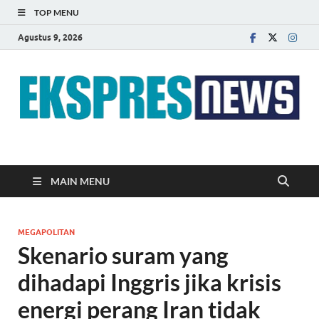
TOP MENU
Agustus 9, 2026
EKSPRES NEWS
Portal Berita Indonesia Terkini dan Terpercaya
MAIN MENU
MEGAPOLITAN
Skenario suram yang
dihadapi Inggris jika krisis
energi perang Iran tidak