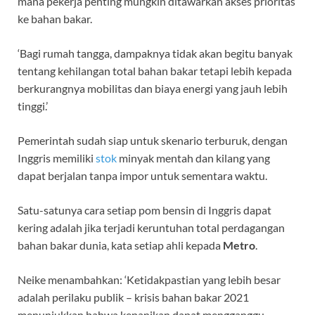
mana pekerja penting mungkin ditawarkan akses prioritas
ke bahan bakar.
‘Bagi rumah tangga, dampaknya tidak akan begitu banyak
tentang kehilangan total bahan bakar tetapi lebih kepada
berkurangnya mobilitas dan biaya energi yang jauh lebih
tinggi.’
Pemerintah sudah siap untuk skenario terburuk, dengan
Inggris memiliki
stok
minyak mentah dan kilang yang
dapat berjalan tanpa impor untuk sementara waktu.
Satu-satunya cara setiap pom bensin di Inggris dapat
kering adalah jika terjadi keruntuhan total perdagangan
bahan bakar dunia, kata setiap ahli kepada
Metro
.
Neike menambahkan: ‘Ketidakpastian yang lebih besar
adalah perilaku publik – krisis bahan bakar 2021
menunjukkan bahwa kepanikan dapat mengganggu