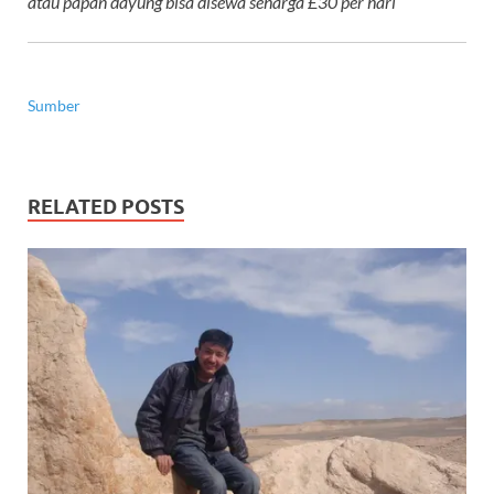
atau papan dayung bisa disewa seharga £30 per hari
Sumber
RELATED POSTS