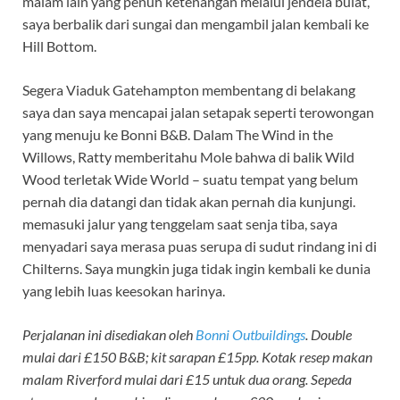
malam lain yang penuh ketenangan melalui jendela bulat,
saya berbalik dari sungai dan mengambil jalan kembali ke
Hill Bottom.
Segera Viaduk Gatehampton membentang di belakang
saya dan saya mencapai jalan setapak seperti terowongan
yang menuju ke Bonni B&B. Dalam The Wind in the
Willows, Ratty memberitahu Mole bahwa di balik Wild
Wood terletak Wide World – suatu tempat yang belum
pernah dia datangi dan tidak akan pernah dia kunjungi.
memasuki jalur yang tenggelam saat senja tiba, saya
menyadari saya merasa puas serupa di sudut rindang ini di
Chilterns. Saya mungkin juga tidak ingin kembali ke dunia
yang lebih luas keesokan harinya.
Perjalanan ini disediakan oleh
Bonni Outbuildings
. Double
mulai dari £150
B&B;
kit sarapan £15pp. Kotak resep makan
malam Riverford mulai dari £15 untuk dua orang
. Sepeda