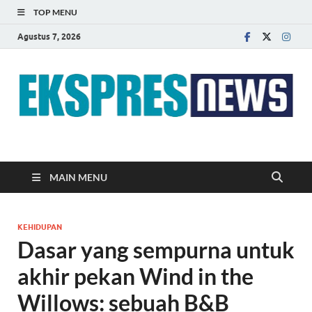
TOP MENU
Agustus 7, 2026
EKSPRES NEWS
Portal Berita Indonesia Terkini dan Terpercaya
MAIN MENU
KEHIDUPAN
Dasar yang sempurna untuk
akhir pekan Wind in the
Willows: sebuah B&B