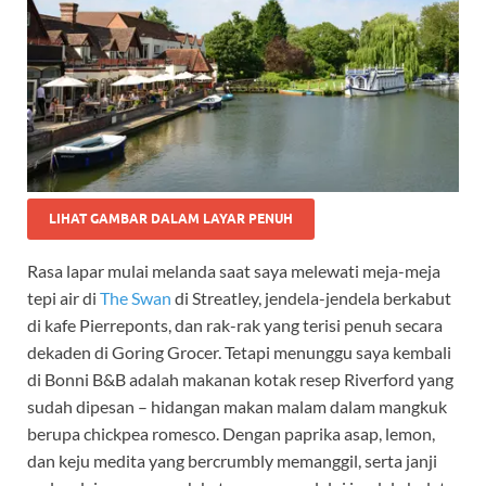
LIHAT GAMBAR DALAM LAYAR PENUH
Rasa lapar mulai melanda saat saya melewati meja-meja
tepi air di
The Swan
di Streatley, jendela-jendela berkabut
di kafe Pierreponts, dan rak-rak yang terisi penuh secara
dekaden di Goring Grocer. Tetapi menunggu saya kembali
di Bonni B&B adalah makanan kotak resep Riverford yang
sudah dipesan – hidangan makan malam dalam mangkuk
berupa chickpea romesco. Dengan paprika asap, lemon,
dan keju medita yang bercrumbly memanggil, serta janji