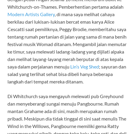
Whitchurch-on-Thames. Pemberhentian pertama adalah
Modern Artists Gallery
, di mana saya melihat cahaya
berkilau dari lukisan-lukisan bercat emas karya Alice
Cescatti saat pemiliknya, Peggy Brodie, memberitahu saya
tentang rumah pertanian di jalan yang sama di mana benih
festival musik Womad ditanam. Mengambil jalan memutar
ke timur, saya melewati ladang-ladang yang dijilati alpaka
dan melihat layang-layang merah berputar di atas kepala
saya dalam perjalanan menuju
Lin’s Veg Shed
; sayuran dan
salad yang terlihat sehat bisa dibeli hanya beberapa
langkah dari tempat mereka ditanam.
Di Whitchurch saya mengayuh melewati pub Greyhound
dan menyeberangi sungai menuju Pangbourne. Rumah
mantan Grahame ada di sini, masih merupakan rumah
pribadi. Meskipun dia tidak tinggal di sini saat menulis The
Wind in the Willows, Pangbourne memiliki gema Ratty
yang menyukai piknik, dengan toko keju, toko roti, dan deli