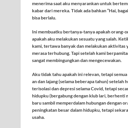
menerima saat aku menyarankan
untuk bertemu
kabar dari mereka. Tidak ada bahkan
“
Hai, bag
bisa berlalu.
Ini
membuatku bertanya-tanya apakah orang-o
apakah aku melakukan sesuatu yang salah. Keti
kami, tertawa banyak dan melakukan aktivitas
merasa
terhubung
. Tapi setelah kami berpamit
sangat membingungkan
dan mengecewakan
.
Aku tidak tahu apakah ini relevan, tetapi semu
an
dan lajang (selama beberapa tahun) setelah 
terisolasi dan depresi selama Covid, tetapi se
hidupku (bergabung dengan klub lari, berhenti
baru sambil memperdalam hubungan dengan
or
peningkatan besar dalam hidupku, tetapi seka
usaha.