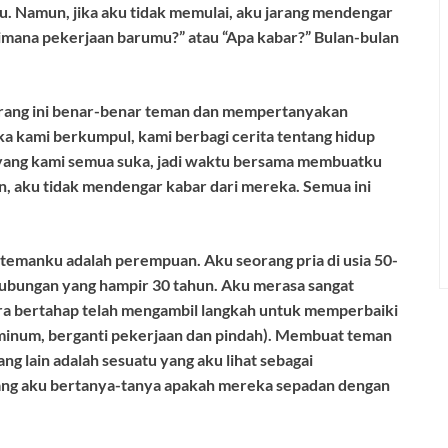
. Namun, jika aku tidak memulai, aku jarang mendengar
aimana pekerjaan barumu?”
atau
“
Apa kabar?
”
Bulan-bulan
rang ini benar-benar teman dan mempertanyakan
ka kami berkumpul, kami berbagi cerita tentang hidup
 yang
kami semua suka, jadi waktu bersama membuatku
an, aku tidak mendengar kabar dari mereka. Semua ini
a temanku adalah perempuan. Aku seorang pria di
usia 50-
hubungan yang hampir 30 tahun. Aku merasa sangat
cara bertahap telah mengambil langkah untuk memperbaiki
 minum,
berganti pekerjaan
dan pindah). Membuat teman
ang lain adalah sesuatu yang aku lihat sebagai
rang aku bertanya-tanya apakah mereka sepadan dengan