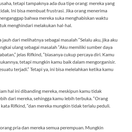
usaha, tetapi tampaknya ada dua tipe orang: mereka yang
ak. Ini bisa membuat frustrasi. Jika orang menerima
menganggap bahwa mereka suka menghabiskan waktu
uk menghindari melakukan hal-hal.
jauh dari melihatnya sebagai masalah “Selalu aku, jika aku
ibingkai ulang sebagai masalah “Aku memiliki sumber daya
batan,” jelas Rifkind, “biasanya cukup percaya diri. Kamu
ukannya, tetapi mungkin kamu baik dalam mengorganisir.
tu terjadi.” Tetapi ya, ini bisa melelahkan ketika kamu
alam hal ini dibanding mereka, meskipun kamu tidak
ebih dari mereka, sehingga kamu lebih terbuka. “Orang
kata Rifkind, “dan mereka mungkin tidak terlalu peduli.
seorang pria dan mereka semua perempuan. Mungkin