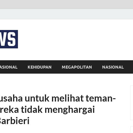
EKSPRES NEWS
Portal Berita Indonesia Terkini dan Terpercaya
ASIONAL
KEHIDUPAN
MEGAPOLITAN
NASIONAL
rusaha untuk melihat teman-
reka tidak menghargai
Barbieri