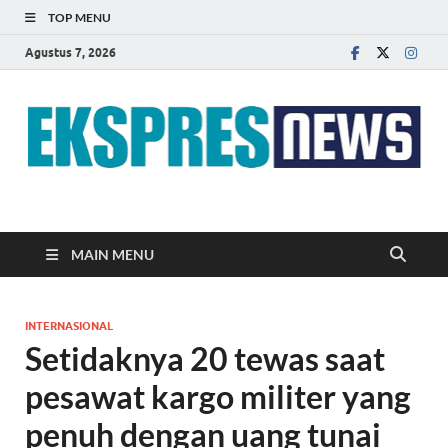
TOP MENU
Agustus 7, 2026
EKSPRES NEWS
Portal Berita Indonesia Terkini dan Terpercaya
MAIN MENU
INTERNASIONAL
Setidaknya 20 tewas saat
pesawat kargo militer yang
penuh dengan uang tunai