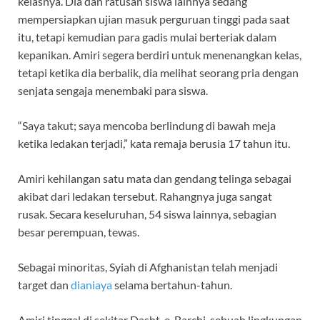
kelasnya. Dia dan ratusan siswa lainnya sedang
mempersiapkan ujian masuk perguruan tinggi pada saat
itu, tetapi kemudian para gadis mulai berteriak dalam
kepanikan. Amiri segera berdiri untuk menenangkan kelas,
tetapi ketika dia berbalik, dia melihat seorang pria dengan
senjata sengaja menembaki para siswa.
“Saya takut; saya mencoba berlindung di bawah meja
ketika ledakan terjadi,” kata remaja berusia 17 tahun itu.
Amiri kehilangan satu mata dan gendang telinga sebagai
akibat dari ledakan tersebut. Rahangnya juga sangat
rusak. Secara keseluruhan, 54 siswa lainnya, sebagian
besar perempuan, tewas.
Sebagai minoritas, Syiah di Afghanistan telah menjadi
target dan
dianiaya
selama bertahun-tahun.
Amiri tinggal di sekitar Dasht-e-Barchi, sebuah lingkungan