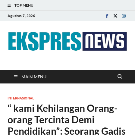
TOP MENU
Agustus 7, 2026
EKSPRES NEWS
Portal Berita Indonesia Terkini dan Terpercaya
MAIN MENU
INTERNASIONAL
“ kami Kehilangan Orang-
orang Tercinta Demi
Pendidikan”: Seorang Gadis